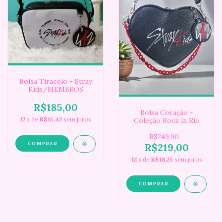
Bolsa Tiracolo - Stray
Kids/MEMBROS
R$185,00
Bolsa Coração -
12
x de
R$15,42
sem juros
Coleção Rock in Rio
R$249,90
R$219,00
12
x de
R$18,25
sem juros