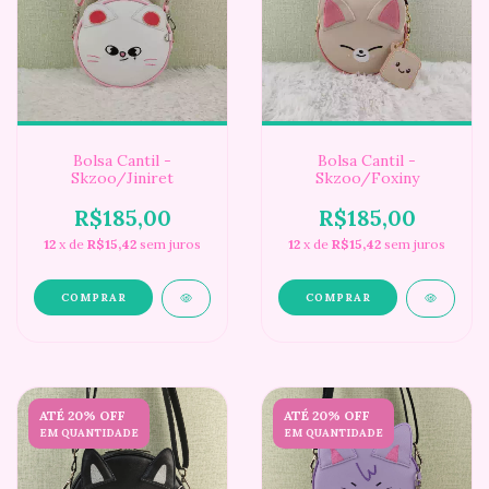
Bolsa Cantil -
Bolsa Cantil -
Skzoo/Jiniret
Skzoo/Foxiny
R$185,00
R$185,00
12
x de
R$15,42
sem juros
12
x de
R$15,42
sem juros
ATÉ 20% OFF
ATÉ 20% OFF
EM QUANTIDADE
EM QUANTIDADE