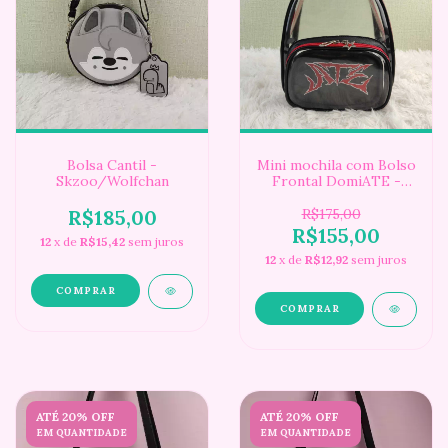
Bolsa Cantil -
Mini mochila com Bolso
Skzoo/Wolfchan
Frontal DomiATE -
STRAY KIDS
R$185,00
R$175,00
R$155,00
12
x de
R$15,42
sem juros
12
x de
R$12,92
sem juros
ATÉ 20% OFF
ATÉ 20% OFF
EM QUANTIDADE
EM QUANTIDADE