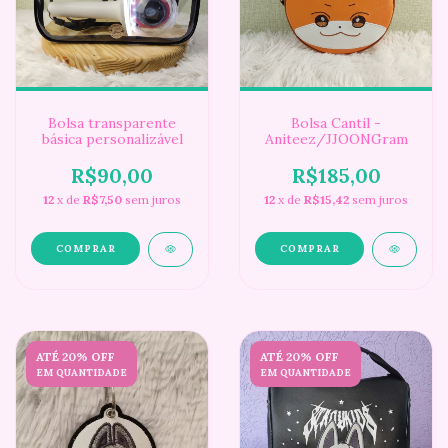
Bolsa transparente
Bolsa Cantil -
básica personalizável
Aniteez/JJOONGram
R$90,00
R$185,00
12
x de
R$7,50
sem juros
12
x de
R$15,42
sem juros
ATÉ 20% OFF
ATÉ 20% OFF
EM QUANTIDADE
EM QUANTIDADE