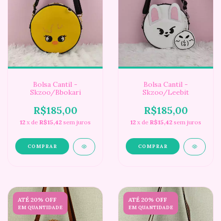
Bolsa Cantil -
Bolsa Cantil -
Skzoo/Bbokari
Skzoo/Leebit
R$185,00
R$185,00
12
x de
R$15,42
sem juros
12
x de
R$15,42
sem juros
ATÉ 20% OFF
ATÉ 20% OFF
EM QUANTIDADE
EM QUANTIDADE