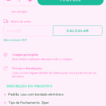
em estoque
ALTERAR CEP
Entregas para o CEP:
Meios de envio
CALCULAR
Não sei meu CEP
Compra protegida
Seus dados cuidados durante toda a compra.
Trocas e devoluções
Caso ocorra algum defeito de fabricação você pode trocar ou
devolver.
DESCRIÇÃO DO PRODUTO
Padrão: Liso com bordado eletrônico
Tipo de Fechamento: Zíper