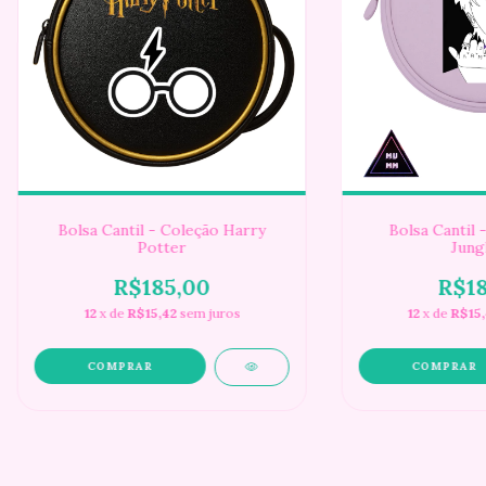
Bolsa Cantil - Coleção Harry
Bolsa Cantil 
Potter
Jung
R$185,00
R$18
12
x de
R$15,42
sem juros
12
x de
R$15