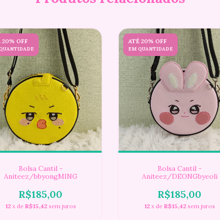
 20% OFF
ATÉ 20% OFF
QUANTIDADE
EM QUANTIDADE
Bolsa Cantil -
Bolsa Cantil -
Aniteez/bbyongMING
Aniteez/DEONGbyeoli
R$185,00
R$185,00
12
x de
R$15,42
sem juros
12
x de
R$15,42
sem juros