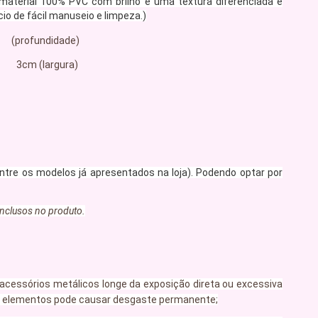
um material 100% PVC com brilho e uma textura diferenciada e
 de fácil manuseio e limpeza.)
(profundidade)
m (largura)
ntre os modelos já apresentados na loja). Podendo optar por
inclusos no produto.
acessórios metálicos longe da exposição direta ou excessiva
ses elementos pode causar desgaste permanente;