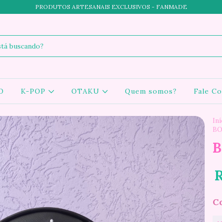
PRODUTOS ARTESANAIS EXCLUSIVOS - FANMADE
O
K-POP
OTAKU
Quem somos?
Fale C
Iní
BO
B
R
C