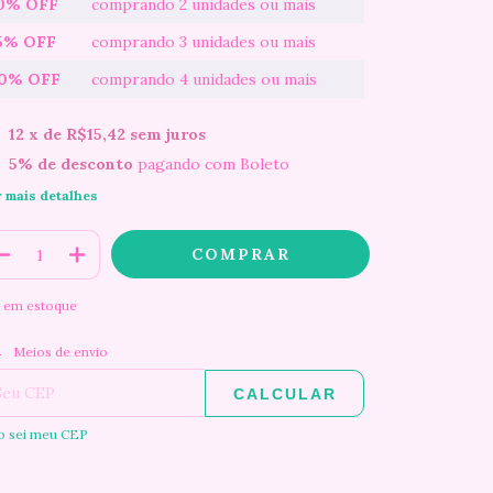
0% OFF
comprando 2 unidades ou mais
5% OFF
comprando 3 unidades ou mais
0% OFF
comprando 4 unidades ou mais
12
x de
R$15,42
sem juros
5% de desconto
pagando com Boleto
r mais detalhes
em estoque
ALTERAR CEP
regas para o CEP:
Meios de envio
CALCULAR
o sei meu CEP