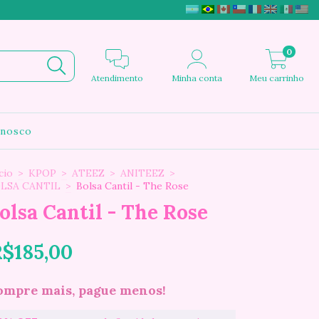
0
Atendimento
Minha conta
Meu carrinho
onosco
cio
>
KPOP
>
ATEEZ
>
ANITEEZ
>
LSA CANTIL
>
Bolsa Cantil - The Rose
olsa Cantil - The Rose
$185,00
ompre mais, pague menos!