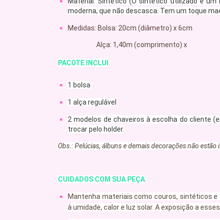
Material: Sintético (O sintético utilizado é 
moderna, que não descasca. Tem um toque macio
Medidas: Bolsa: 20cm (diâmetro) x 6cm 
Alça: 1,40m (comprimento) x 3c
PACOTE INCLUI
1 bolsa
1 alça regulável
2 modelos de chaveiros à escolha do cliente
(e
trocar pelo holder.
Obs.: Pelúcias, álbuns e demais decorações não estão 
CUIDADOS COM SUA PEÇA
Mantenha materiais como couros, sintéticos e 
à umidade, calor e luz solar. A exposição a es