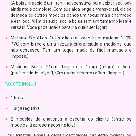
(A bolsa tiracolo é um item indispensável para deixar seu look
ainda mais completo. Com sua alça longa e transversal, ela se
destaca de outros modelos dando um toque mais charmoso
e estiloso. Além de tudo isso, a bolsa tem um tamanho ideal e
versátil. Você pode usá-la para ir a qualquer lugar)
Material: Sintético (O sintético utilizado é um material 100%
PVC com brilho e uma textura diferenciada e moderna, que
não descasca. Tem um toque macio de fácil manuseio e
limpeza.)
Medidas: Bolsa: 21cm (largura) x 17cm (altura) x 6cm
(profundidade) Alça: 1,40m (comprimento) x 3cm (largura)
PACOTE INCLUI
1 bolsa
1 alça regulável
2 modelos de chaveiros à escolha do cliente (entre os
modelos já apresentados na loja)
Obs.: Pelúcias, álbuns e demais decorações não estão inclusos no