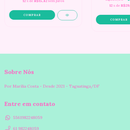
12
x de
R$15,42
sem juros
12
x de
R$29,
Sobre Nós
Por Marília Costa - Desde 2021 - Taguatinga/DF
Entre em contato
5561982248059
61 982248059