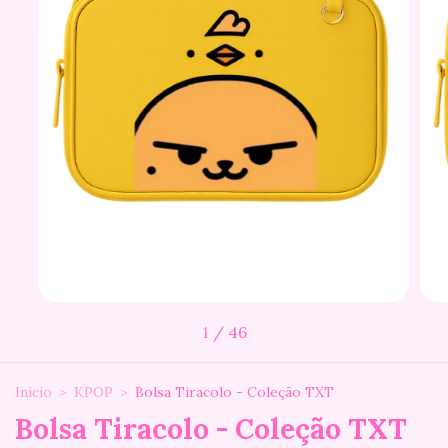
1
/
46
Início
>
KPOP
>
Bolsa Tiracolo - Coleção TXT
Bolsa Tiracolo - Coleção TXT