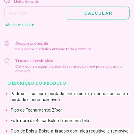
Entregas para o CEP:
Meios de envio
CALCULAR
Não sei meu CEP
Compra protegida
Seus dados cuidados durante toda a compra.
Trocas e devoluções
Caso ocorra algum defeito de fabricação você pode trocar ou
devolver.
DESCRIÇÃO DO PRODUTO
Padrão: Liso com bordado eletrônico (a cor da bolsa e o
bordado é personalisável)
Tipo de Fechamento: Zíper
Estrutura da Bolsa: Bolso Interno em tela
Tipo de Bolsa: Bolsa a tiracolo com alça regulável e removível